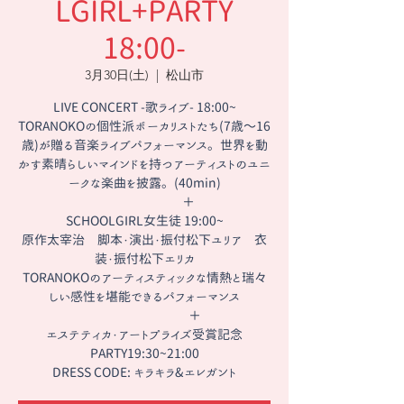
LGIRL+PARTY
18:00-
3月30日(土)
  |  
松山市
LIVE CONCERT -歌ライブ- 18:00~
TORANOKOの個性派ボーカリストたち(7歳〜16
歳)が贈る音楽ライブパフォーマンス。世界を動
かす素晴らしいマインドを持つアーティストのユニ
ークな楽曲を披露。(40min)
＋
SCHOOLGIRL女生徒 19:00~
原作太宰治 脚本・演出・振付松下ユリア 衣
装・振付松下エリカ
TORANOKOのアーティスティックな情熱と瑞々
しい感性を堪能できるパフォーマンス
＋
エステティカ・アートプライズ受賞記念
PARTY19:30~21:00
DRESS CODE: キラキラ&エレガント