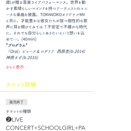
歳)が贈る音楽ライブパフォーマンス。世界を動
かす素晴らしいマインドを持つアーティストのユニ
ークな楽曲を披露。TORANOKOオリジナルMV
と共に、才能豊かな彼女たちが放つ個性的な歌
声に耳を傾けてみては？不安定で不確かな時代
に、それでも自分らしくありたいという想いを込
めて…。(40min)
”プログラム”
『Oral』ビョーク & ロザリア  西原杏(b.2014) 
神原すず(b.2016)
さらに表示
チケット詳細
販売終了
チケットの種類
❷LIVE
CONCERT+SCHOOLGIRL+PA