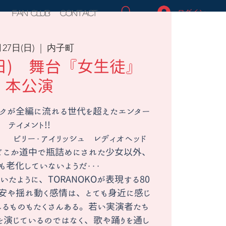
ログイン
FAN CLUB
Contact
月27日(日)
  |  
内子町
(日) 舞台『女生徒』
本公演
ックが全編に流れる世代を超えたエンター
テイメント!!
 ビリー・アイリッシュ レディオヘッド
どこか道中で瓶詰めにされた少女以外、
も老化していないようだ・・・
たように、TORANOKOが表現する80
安や揺れ動く感情は、とても身近に感じ
れるものもたくさんある。若い実演者たち
を演じているのではなく、歌や踊りを通し