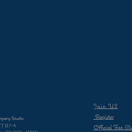
Join US
Register
mpany Studio
2丁目7−5
Official Fan Cl