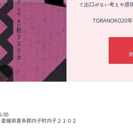
て出口がない考えや感情
5:30
301 愛媛県喜多郡内子町内子２１０２