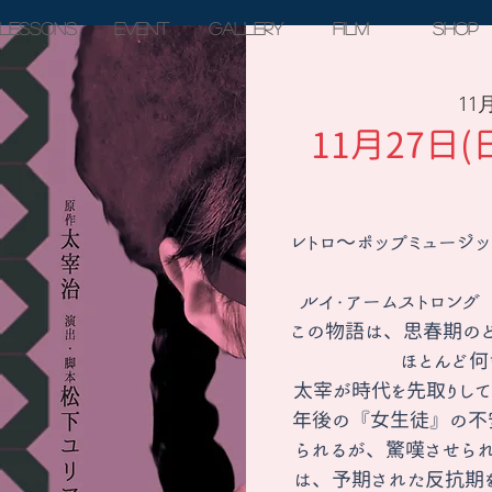
Lessons
Event
Gallery
Film
SHOP
11
11月27日
レトロ〜ポップミュージ
ルイ・アームストロング
この物語は、思春期の
ほとんど何
太宰が時代を先取りしてい
年後の『女生徒』の不
られるが、驚嘆させら
は、予期された反抗期